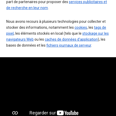
part de partenaires pour proposer des
services publicitaires et
de recherche en leur nom
.
Nous avons recours à plusieurs technologies pour collecter et
stocker des informations, notamment les
cookies
, les
tags de
pixel
, les éléments stockés en local (tels que le
stockage sur les
navigateurs Web
ou les
caches de données d'application
), les
bases de données et les
fichiers journaux de serveur
.