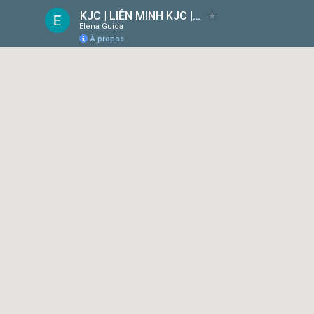
KJC | LIÊN MINH KJC | MỖI BƯỚC ĐI - MỖI Ý TƯỞNG
Elena Guida
À propos