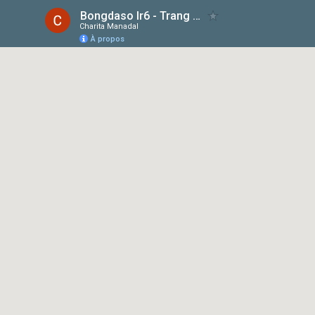
Bongdaso Ir6 - Trang Cập Nhật Dữ Liệu Kết Quả Bóng Đá Số Trực Tiếp
Charita Manadal
À propos